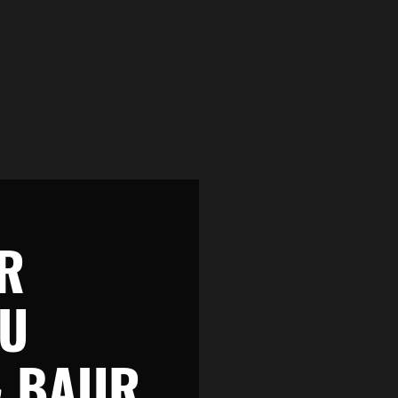
R
ZU
& BAUR