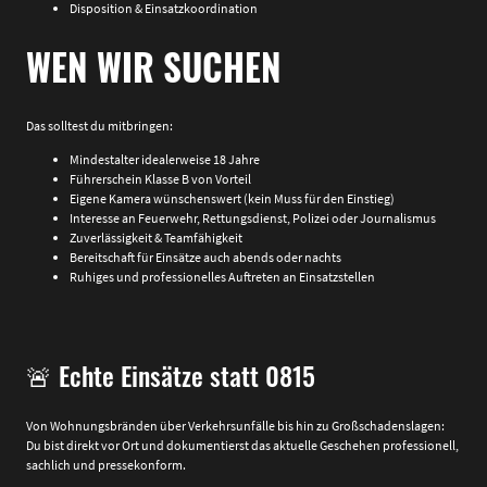
Disposition & Einsatzkoordination
WEN WIR SUCHEN
Das solltest du mitbringen:
Mindestalter idealerweise 18 Jahre
Führerschein Klasse B von Vorteil
Eigene Kamera wünschenswert (kein Muss für den Einstieg)
Interesse an Feuerwehr, Rettungsdienst, Polizei oder Journalismus
Zuverlässigkeit & Teamfähigkeit
Bereitschaft für Einsätze auch abends oder nachts
Ruhiges und professionelles Auftreten an Einsatzstellen
🚨 Echte Einsätze statt 0815
Von Wohnungsbränden über Verkehrsunfälle bis hin zu Großschadenslagen:
Du bist direkt vor Ort und dokumentierst das aktuelle Geschehen professionell,
sachlich und pressekonform.