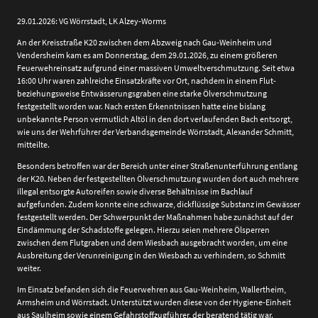
29.01.2026: VG Wörrstadt, LK Alzey-Worms
An der Kreisstraße K20 zwischen dem Abzweig nach Gau-Weinheim und
Vendersheim kam es am Donnerstag, dem 29.01.2026, zu einem größeren
Feuerwehreinsatz aufgrund einer massiven Umweltverschmutzung. Seit etwa
16:00 Uhr waren zahlreiche Einsatzkräfte vor Ort, nachdem in einem Flut-
beziehungsweise Entwässerungsgraben eine starke Ölverschmutzung
festgestellt worden war. Nach ersten Erkenntnissen hatte eine bislang
unbekannte Person vermutlich Altöl in den dort verlaufenden Bach entsorgt,
wie uns der Wehrführer der Verbandsgemeinde Wörrstadt, Alexander Schmitt,
mitteilte.
Besonders betroffen war der Bereich unter einer Straßenunterführung entlang
der K20. Neben der festgestellten Ölverschmutzung wurden dort auch mehrere
illegal entsorgte Autoreifen sowie diverse Behältnisse im Bachlauf
aufgefunden. Zudem konnte eine schwarze, dickflüssige Substanz im Gewässer
festgestellt werden. Der Schwerpunkt der Maßnahmen habe zunächst auf der
Eindämmung der Schadstoffe gelegen. Hierzu seien mehrere Ölsperren
zwischen dem Flutgraben und dem Wiesbach ausgebracht worden, um eine
Ausbreitung der Verunreinigung in den Wiesbach zu verhindern, so Schmitt
weiter.
Im Einsatz befanden sich die Feuerwehren aus Gau-Weinheim, Wallertheim,
Armsheim und Wörrstadt. Unterstützt wurden diese von der Hygiene-Einheit
aus Saulheim sowie einem Gefahrstoffzugführer, der beratend tätig war.