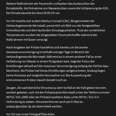
Weitere Maßnahmen der Feuerwehr umfassten das Ausleuchten der
Einsatzstelle, die Entnahme von Wasserproben sowie die Vollsperrung der K20.
Der Einsatz dauerte bis etwa 20:00 Uhr an.
Vor Ort machte sich zudem Markus Conrad (CDU), Bürgermeister der
Verbandsgemeinde Wörrstadt, persönlich ein Bild von der festgestellten
Umweltsünde und dem laufenden Einsatzgeschehen. Trotz der winterlichen
Temperaturen wurden die eingesetzten Feuerwehrkräfte während der
Maßnahmen mit Essen versorgt.
Nach Angaben der Polizei handelt es sich bereits um die zweite
Gewässerverunreinigung innerhalb weniger Tage im Bereich der
Verbandsgemeinde Wörrstadt. Während es in einem anderen Fall zu einer
Verfärbung von Wasser in einem Flutgraben kam, liegt der Fokus der
Ermittlungen aktuell auf der massiven Verunreinigung entlang der K20 bei Gau-
Weinheim. Die Polizei hat hierzu Ermittlungen aufgenommen, bislang liegen
keine Hinweise auf mögliche Verursacher vor. Die Auswertung der
entnommenen Proben dauert derzeit noch an.
Zeugen, die sachdienliche Hinweise zu dem Vorfall an der K20 geben können,
werden gebeten, sich mit der Polizeiwache Wörrstadt unter der Telefonnummer
06732 / 911-2900 oder der Polizeiinspektion Alzey unter 06731 / 911-0 in
Verbindung zu setzen. Hinweise können auch per E-Mail an
pialzey@polizei.rlp.de übermittelt werden.
Vor Ort war unser Fotograf Elias Kelm.