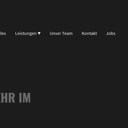
lles
Leistungen
Unser Team
Kontakt
Jobs
R IM D