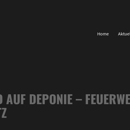
Home
Aktue
AUF DEPONIE – FEUERWEH
Z