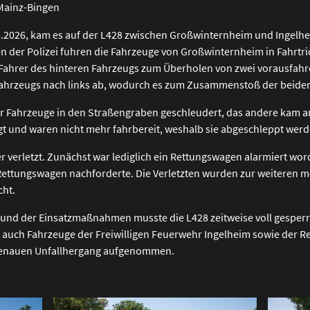
Mainz-Bingen
026, kam es auf der L428 zwischen Großwinternheim und Ingelhei
n der Polizei fuhren die Fahrzeuge von Großwinternheim in Fahrtr
e Fahrer des hinteren Fahrzeugs zum Überholen von zwei vorausfah
 Fahrzeugs nach links ab, wodurch es zum Zusammenstoß der beide
der Fahrzeuge in den Straßengraben geschleudert, das andere kam
t und waren nicht mehr fahrbereit, weshalb sie abgeschleppt wer
r verletzt. Zunächst war lediglich ein Rettungswagen alarmiert wo
Rettungswagen nachforderte. Die Verletzten wurden zur weiteren m
ht.
 und der Einsatzmaßnahmen musste die L428 zeitweise voll gesperr
 auch Fahrzeuge der Freiwilligen Feuerwehr Ingelheim sowie der Re
 genauen Unfallhergang aufgenommen.