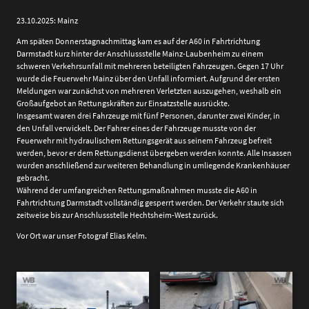
23.10.2025: Mainz
Am späten Donnerstagnachmittag kam es auf der A60 in Fahrtrichtung
Darmstadt kurz hinter der Anschlussstelle Mainz-Laubenheim zu einem
schweren Verkehrsunfall mit mehreren beteiligten Fahrzeugen. Gegen 17 Uhr
wurde die Feuerwehr Mainz über den Unfall informiert. Aufgrund der ersten
Meldungen war zunächst von mehreren Verletzten auszugehen, weshalb ein
Großaufgebot an Rettungskräften zur Einsatzstelle ausrückte.
Insgesamt waren drei Fahrzeuge mit fünf Personen, darunter zwei Kinder, in
den Unfall verwickelt. Der Fahrer eines der Fahrzeuge musste von der
Feuerwehr mit hydraulischem Rettungsgerät aus seinem Fahrzeug befreit
werden, bevor er dem Rettungsdienst übergeben werden konnte. Alle Insassen
wurden anschließend zur weiteren Behandlung in umliegende Krankenhäuser
gebracht.
Während der umfangreichen Rettungsmaßnahmen musste die A60 in
Fahrtrichtung Darmstadt vollständig gesperrt werden. Der Verkehr staute sich
zeitweise bis zur Anschlussstelle Hechtsheim-West zurück.
Vor Ort war unser Fotograf Elias Kelm.