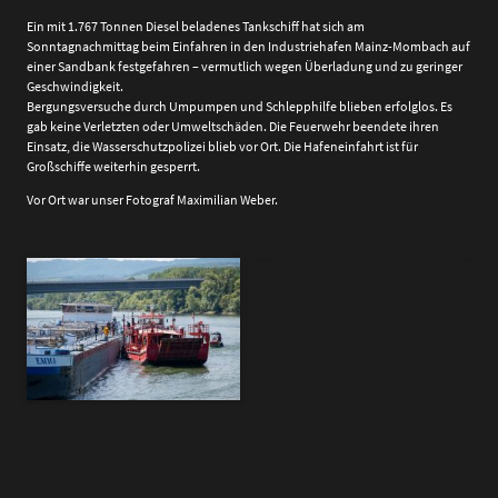
Ein mit 1.767 Tonnen Diesel beladenes Tankschiff hat sich am
Sonntagnachmittag beim Einfahren in den Industriehafen Mainz-Mombach auf
einer Sandbank festgefahren – vermutlich wegen Überladung und zu geringer
Geschwindigkeit.
Bergungsversuche durch Umpumpen und Schlepphilfe blieben erfolglos. Es
gab keine Verletzten oder Umweltschäden. Die Feuerwehr beendete ihren
Einsatz, die Wasserschutzpolizei blieb vor Ort. Die Hafeneinfahrt ist für
Großschiffe weiterhin gesperrt.
Vor Ort war unser Fotograf Maximilian Weber.