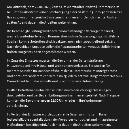
Am Mittwoch, dem 22.04.2026, kam es im Wörrstadter Stadtteil Rommersheim
bei Tiefbauarbeiten zu einer Beschädigung einer Gasleitung. Infolge dessen trat
Gas aus, was umfangreiche Einsatzmaßnahmen erforderlich machte. Auch am
späten Abend dauern die Arbeiten weiterhin an.
Die beschädigte Leitung wird derzeit vom zuständigen Versorger repariert,
weshalb weiterhin Teile von Rommersheim ohne Gasversorgung sind. Welche
Straßen konkret betroffen sind, ist aktuell noch nicht abschließend geklärt.
Nach derzeitigen Angaben sollen die Reparaturarbeiten voraussichtlich in den
frühen Morgenstunden abgeschlossen werden.
Im Zuge des Einsatzes mussten die Bewohner der Gartenstraße am
Mittwochabend ihre Häuser und Wohnungen verlassen. Sie wurden für
mehrere Stunden im Mannschaftsheim der TG Rommersheim untergebracht
und dort unter anderem von Vereinsmitgliedern betreut. Bürgermeister
Markus
Conrad
dankte für die schnelle und unkomplizierte Unterstützung.
In allen betroffenen Gebäuden wurden durch den Versorger Messungen
durchgeführt und bei Bedarf Lüftungsmaßnahmen eingeleitet. Nach Freigabe
konnten die Bewohner gegen 22:30 Uhr wieder in ihre Wohnungen
zurückkehren.
Im Verlauf des Einsatzes wurde zudem eine Gasansammlung im Kanal
festgestellt, die ebenfalls durch den Versorger kontrolliert und mit geeigneten
Maßnahmen beseitigt wird. Auch hier dauern die Arbeiten weiterhin an.