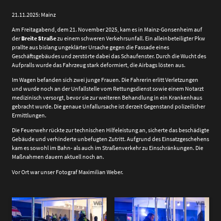
21.11.2025: Mainz
Am Freitagabend, dem 21. November 2025, kam es in Mainz-Gonsenheim auf
der
Breite Straße
zu einem schweren Verkehrsunfall. Ein alleinbeteiligter Pkw
prallte aus bislang ungeklärter Ursache gegen die Fassade eines
Geschäftsgebäudes und zerstörte dabei das Schaufenster. Durch die Wucht des
Aufpralls wurde das Fahrzeug stark deformiert, die Airbags lösten aus.
Im Wagen befanden sich zwei junge Frauen. Die Fahrerin erlitt Verletzungen
und wurde noch an der Unfallstelle vom Rettungsdienst sowie einem Notarzt
medizinisch versorgt, bevor sie zur weiteren Behandlung in ein Krankenhaus
gebracht wurde. Die genaue Unfallursache ist derzeit Gegenstand polizeilicher
Ermittlungen.
Die Feuerwehr rückte zur technischen Hilfeleistung an, sicherte das beschädigte
Gebäude und verhinderte unbefugten Zutritt. Aufgrund des Einsatzgeschehens
kam es sowohl im Bahn- als auch im Straßenverkehr zu Einschränkungen. Die
Maßnahmen dauern aktuell noch an.
Vor Ort war unser Fotograf Maximilian Weber.