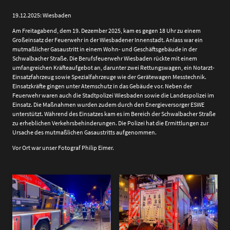
19.12.2025: Wiesbaden
Am Freitagabend, dem 19. Dezember 2025, kam es gegen 18 Uhr zu einem
Großeinsatz der Feuerwehr in der Wiesbadener Innenstadt. Anlass war ein
mutmaßlicher Gasaustritt in einem Wohn- und Geschäftsgebäude in der
Schwalbacher Straße. Die Berufsfeuerwehr Wiesbaden rückte mit einem
umfangreichen Kräfteaufgebot an, darunter zwei Rettungswagen, ein Notarzt-
Einsatzfahrzeug sowie Spezialfahrzeuge wie der Gerätewagen Messtechnik.
Einsatzkräfte gingen unter Atemschutz in das Gebäude vor. Neben der
Feuerwehr waren auch die Stadtpolizei Wiesbaden sowie die Landespolizei im
Einsatz. Die Maßnahmen wurden zudem durch den Energieversorger ESWE
unterstützt. Während des Einsatzes kam es im Bereich der Schwalbacher Straße
zu erheblichen Verkehrsbehinderungen. Die Polizei hat die Ermittlungen zur
Ursache des mutmaßlichen Gasaustritts aufgenommen.
Vor Ort war unser Fotograf Philip Eimer.