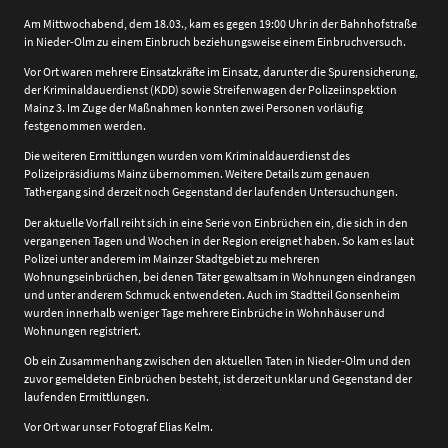
Am Mittwochabend, dem 18.03., kam es gegen 19:00 Uhr in der Bahnhofstraße
in Nieder-Olm zu einem Einbruch beziehungsweise einem Einbruchversuch.
Vor Ort waren mehrere Einsatzkräfte im Einsatz, darunter die Spurensicherung,
der Kriminaldauerdienst (KDD) sowie Streifenwagen der Polizeiinspektion
Mainz 3. Im Zuge der Maßnahmen konnten zwei Personen vorläufig
festgenommen werden.
Die weiteren Ermittlungen wurden vom Kriminaldauerdienst des
Polizeipräsidiums Mainz übernommen. Weitere Details zum genauen
Tathergang sind derzeit noch Gegenstand der laufenden Untersuchungen.
Der aktuelle Vorfall reiht sich in eine Serie von Einbrüchen ein, die sich in den
vergangenen Tagen und Wochen in der Region ereignet haben. So kam es laut
Polizei unter anderem im Mainzer Stadtgebiet zu mehreren
Wohnungseinbrüchen, bei denen Täter gewaltsam in Wohnungen eindrangen
und unter anderem Schmuck entwendeten. Auch im Stadtteil Gonsenheim
wurden innerhalb weniger Tage mehrere Einbrüche in Wohnhäuser und
Wohnungen registriert.
Ob ein Zusammenhang zwischen den aktuellen Taten in Nieder-Olm und den
zuvor gemeldeten Einbrüchen besteht, ist derzeit unklar und Gegenstand der
laufenden Ermittlungen.
Vor Ort war unser Fotograf Elias Kelm.