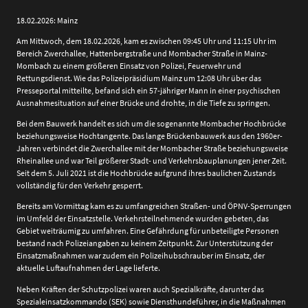
18.02.2026: Mainz
Am Mittwoch, dem 18.02.2026, kam es zwischen 09:45 Uhr und 11:15 Uhr im
Bereich Zwerchallee, Hattenbergstraße und Mombacher Straße in Mainz-
Mombach zu einem größeren Einsatz von Polizei, Feuerwehr und
Rettungsdienst. Wie das
Polizeipräsidium Mainz
um 12:08 Uhr über das
Presseportal mitteilte, befand sich ein 57-jähriger Mann in einer psychischen
Ausnahmesituation auf einer Brücke und drohte, in die Tiefe zu springen.
Bei dem Bauwerk handelt es sich um die sogenannte Mombacher Hochbrücke
beziehungsweise Hochtangente. Das lange Brückenbauwerk aus den 1960er-
Jahren verbindet die Zwerchallee mit der Mombacher Straße beziehungsweise
Rheinallee und war Teil größerer Stadt- und Verkehrsbauplanungen jener Zeit.
Seit dem 5. Juli 2021 ist die Hochbrücke aufgrund ihres baulichen Zustands
vollständig für den Verkehr gesperrt.
Bereits am Vormittag kam es zu umfangreichen Straßen- und ÖPNV-Sperrungen
im Umfeld der Einsatzstelle. Verkehrsteilnehmende wurden gebeten, das
Gebiet weiträumig zu umfahren. Eine Gefährdung für unbeteiligte Personen
bestand nach Polizeiangaben zu keinem Zeitpunkt. Zur Unterstützung der
Einsatzmaßnahmen war zudem ein Polizeihubschrauber im Einsatz, der
aktuelle Luftaufnahmen der Lage lieferte.
Neben Kräften der Schutzpolizei waren auch Spezialkräfte, darunter das
Spezialeinsatzkommando (SEK) sowie Diensthundeführer, in die Maßnahmen