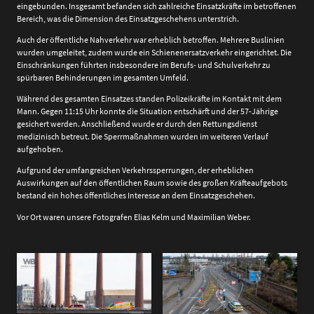
eingebunden. Insgesamt befanden sich zahlreiche Einsatzkräfte im betroffenen
Bereich, was die Dimension des Einsatzgeschehens unterstrich.
Auch der öffentliche Nahverkehr war erheblich betroffen. Mehrere Buslinien
wurden umgeleitet, zudem wurde ein Schienenersatzverkehr eingerichtet. Die
Einschränkungen führten insbesondere im Berufs- und Schulverkehr zu
spürbaren Behinderungen im gesamten Umfeld.
Während des gesamten Einsatzes standen Polizeikräfte im Kontakt mit dem
Mann. Gegen 11:15 Uhr konnte die Situation entschärft und der 57-Jährige
gesichert werden. Anschließend wurde er durch den Rettungsdienst
medizinisch betreut. Die Sperrmaßnahmen wurden im weiteren Verlauf
aufgehoben.
Aufgrund der umfangreichen Verkehrssperrungen, der erheblichen
Auswirkungen auf den öffentlichen Raum sowie des großen Kräfteaufgebots
bestand ein hohes öffentliches Interesse an dem Einsatzgeschehen.
Vor Ort waren unsere Fotografen Elias Kelm und Maximilian Weber.