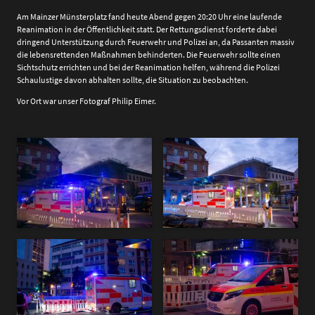
Am Mainzer Münsterplatz fand heute Abend gegen 20:20 Uhr eine laufende
Reanimation in der Öffentlichkeit statt. Der Rettungsdienst forderte dabei
dringend Unterstützung durch Feuerwehr und Polizei an, da Passanten massiv
die lebensrettenden Maßnahmen behinderten. Die Feuerwehr sollte einen
Sichtschutz errichten und bei der Reanimation helfen, während die Polizei
Schaulustige davon abhalten sollte, die Situation zu beobachten.
Vor Ort war unser Fotograf Philip Eimer.