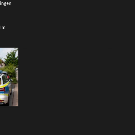
Bingen
elm.