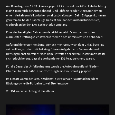
Am Dienstag, dem 17.03., kam es gegen 21:45 Uhr auf der A63 in Fahrtrichtung
Mainz im Bereich der Autobahnauf- und -abfahrt Nieder-Olm/Saulheim zu
einem Verkehrsunfall zwischen zwei Lastkraftwagen. Beim Entgegenkommen
gerieten die beiden Fahrzeuge zu dicht aneinander und touchierten sich,
wodurch an beiden Lkw Sachschaden entstand.
Einer der beteiligten Fahrer wurde leicht verletzt. Er wurde durch den
alarmierten Rettungsdienst vor Ort medizinisch untersucht und behandelt.
Aufgrund der ersten Meldung, wonach mehrere Lkw an dem Unfall beteiligt
sein sollten, wurde zunächst ein größeres Aufgebot von Feuerwehr und
Rettungsdienst alarmiert. Nach dem Eintreffen der ersten Einsatzkräfte stellte
sich jedoch heraus, dass die vorhandenen Kräfte ausreichend waren.
Für die Dauer der Unfallaufnahme wurde die Autobahnauffahrt Nieder-
Olm/Saulheim der A63 in Fahrtrichtung Mainz vollständig gesperrt.
Im Einsatz waren der Rettungsdienst, die Feuerwehr Wörrstadt mit dem
Rüstzug sowie die Polizei mit zwei Streifenwagen.
Vor Ort war unser Fotograf Elias Kelm.