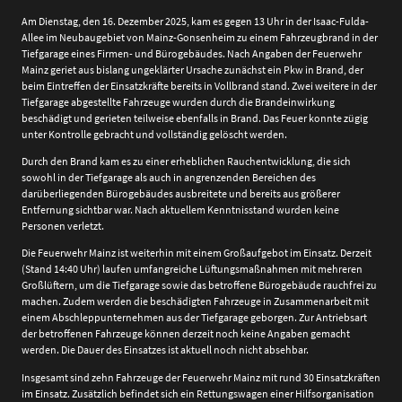
Am Dienstag, den 16. Dezember 2025, kam es gegen 13 Uhr in der Isaac-Fulda-
Allee im Neubaugebiet von Mainz-Gonsenheim zu einem Fahrzeugbrand in der
Tiefgarage eines Firmen- und Bürogebäudes. Nach Angaben der Feuerwehr
Mainz geriet aus bislang ungeklärter Ursache zunächst ein Pkw in Brand, der
beim Eintreffen der Einsatzkräfte bereits in Vollbrand stand. Zwei weitere in der
Tiefgarage abgestellte Fahrzeuge wurden durch die Brandeinwirkung
beschädigt und gerieten teilweise ebenfalls in Brand. Das Feuer konnte zügig
unter Kontrolle gebracht und vollständig gelöscht werden.
Durch den Brand kam es zu einer erheblichen Rauchentwicklung, die sich
sowohl in der Tiefgarage als auch in angrenzenden Bereichen des
darüberliegenden Bürogebäudes ausbreitete und bereits aus größerer
Entfernung sichtbar war. Nach aktuellem Kenntnisstand wurden keine
Personen verletzt.
Die Feuerwehr Mainz ist weiterhin mit einem Großaufgebot im Einsatz. Derzeit
(Stand 14:40 Uhr) laufen umfangreiche Lüftungsmaßnahmen mit mehreren
Großlüftern, um die Tiefgarage sowie das betroffene Bürogebäude rauchfrei zu
machen. Zudem werden die beschädigten Fahrzeuge in Zusammenarbeit mit
einem Abschleppunternehmen aus der Tiefgarage geborgen. Zur Antriebsart
der betroffenen Fahrzeuge können derzeit noch keine Angaben gemacht
werden. Die Dauer des Einsatzes ist aktuell noch nicht absehbar.
Insgesamt sind zehn Fahrzeuge der Feuerwehr Mainz mit rund 30 Einsatzkräften
im Einsatz. Zusätzlich befindet sich ein Rettungswagen einer Hilfsorganisation