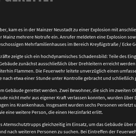
er, kam es in der Mainzer Neustadt zu einer Explosion mit ansc
r Mainz mehrere Notrufe ein. Anrufer meldeten eine Explosion so
chossigen Mehrfamilienhauses im Bereich Kreyßigstraße / Ecke G
kräfte zeigte sich ein hochdynamisches Schadensbild: Teile des Ei
 Gebäude zunächst ausschließlich über Drehleitern erreicht werden
rhin Flammen. Die Feuerwehr leitete unverzüglich einen umfasse
e nach etwa einer Stunde unter Kontrolle gebracht und schließlich
 Gebäude gerettet werden. Zwei Bewohner, die sich im zweiten O
e nicht mehr aus eigener Kraft verlassen konnten, wurden über Dr
ngen ins Krankenhaus. Insgesamt wurden sechs Personen verletzt u
e eine weitere Person, die einen Herzinfarkt erlitt.
hs Atemschutztrupps gleichzeitig im Einsatz, um das Gebäude über
und nach weiteren Personen zu suchen. Bei Eintreffen der Feuerwe