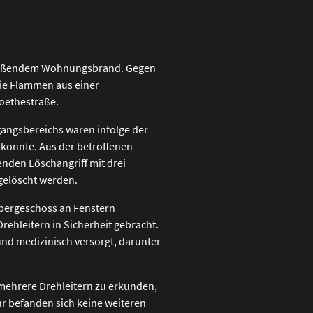
hließendem Wohnungsbrand. Gegen
wie Flammen aus einer
oethestraße.
ngangsbereichs waren infolge der
 konnte. Aus der betroffenen
nden Löschangriff mit drei
 gelöscht werden.
bergeschoss an Fenstern
ehleitern in Sicherheit gebracht.
nd medizinisch versorgt, darunter
 mehrere Drehleitern zu erkunden,
hr befanden sich keine weiteren