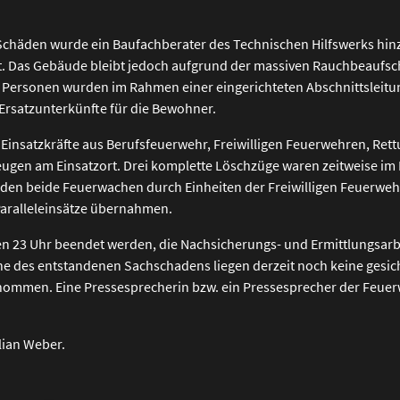
Schäden wurde ein Baufachberater des Technischen Hilfswerks hinzu
t. Das Gebäude bleibt jedoch aufgrund der massiven Rauchbeaufsc
Personen wurden im Rahmen einer eingerichteten Abschnittsleitun
 Ersatzunterkünfte für die Bewohner.
Einsatzkräfte aus Berufsfeuerwehr, Freiwilligen Feuerwehren, Rett
gen am Einsatzort. Drei komplette Löschzüge waren zeitweise im E
den beide Feuerwachen durch Einheiten der Freiwilligen Feuerweh
Paralleleinsätze übernahmen.
n 23 Uhr beendet werden, die Nachsicherungs- und Ermittlungsarb
e des entstandenen Sachschadens liegen derzeit noch keine gesich
enommen. Eine Pressesprecherin bzw. ein Pressesprecher der Feuerw
lian Weber.