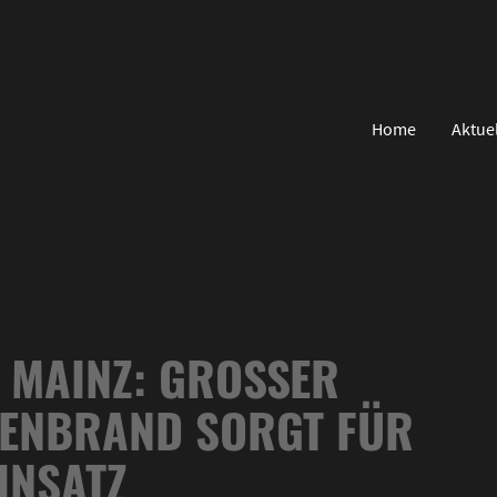
Home
Aktue
MAINZ: GROSSER G
NBRAND SORGT FÜR F
NSATZ