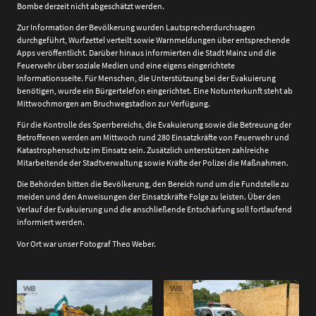
Bombe derzeit nicht abgeschätzt werden.
Zur Information der Bevölkerung wurden Lautsprecherdurchsagen
durchgeführt, Wurfzettel verteilt sowie Warnmeldungen über entsprechende
Apps veröffentlicht. Darüber hinaus informierten die Stadt Mainz und die
Feuerwehr über soziale Medien und eine eigens eingerichtete
Informationsseite. Für Menschen, die Unterstützung bei der Evakuierung
benötigen, wurde ein Bürgertelefon eingerichtet. Eine Notunterkunft steht ab
Mittwochmorgen am Bruchwegstadion zur Verfügung.
Für die Kontrolle des Sperrbereichs, die Evakuierung sowie die Betreuung der
Betroffenen werden am Mittwoch rund 280 Einsatzkräfte von Feuerwehr und
Katastrophenschutz im Einsatz sein. Zusätzlich unterstützen zahlreiche
Mitarbeitende der Stadtverwaltung sowie Kräfte der Polizei die Maßnahmen.
Die Behörden bitten die Bevölkerung, den Bereich rund um die Fundstelle zu
meiden und den Anweisungen der Einsatzkräfte Folge zu leisten. Über den
Verlauf der Evakuierung und die anschließende Entschärfung soll fortlaufend
informiert werden.
Vor Ort war unser Fotograf Theo Weber.