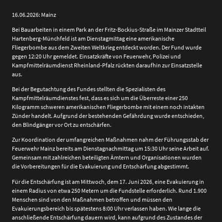
16.06.2026: Mainz
Bei Bauarbeiten in einem Park an der Fritz-Bockius-Straße im Mainzer Stadtteil
Hartenberg-Münchfeld ist am Dienstagmittag eine amerikanische
Fliegerbombe aus dem Zweiten Weltkrieg entdeckt worden. Der Fund wurde
gegen 12:20 Uhr gemeldet. Einsatzkräfte von Feuerwehr, Polizei und
Kampfmittelräumdienst Rheinland-Pfalz rückten daraufhin zur Einsatzstelle
aus.
Bei der Begutachtung des Fundes stellten die Spezialisten des
Kampfmittelräumdienstes fest, dass es sich um die Überreste einer 250
Kilogramm schweren amerikanischen Fliegerbombe mit einem noch intakten
Zünder handelt. Aufgrund der bestehenden Gefährdung wurde entschieden,
den Blindgänger vor Ort zu entschärfen.
Zur Koordination der umfangreichen Maßnahmen nahm der Führungsstab der
Feuerwehr Mainz bereits am Dienstagnachmittag um 15:30 Uhr seine Arbeit auf.
Gemeinsam mit zahlreichen beteiligten Ämtern und Organisationen wurden
die Vorbereitungen für die Evakuierung und Entschärfung abgestimmt.
Für die Entschärfung ist am Mittwoch, dem 17. Juni 2026, eine Evakuierung in
einem Radius von etwa 250 Metern um die Fundstelle erforderlich. Rund 1.900
Menschen sind von den Maßnahmen betroffen und müssen den
Evakuierungsbereich bis spätestens 8:00 Uhr verlassen haben. Wie lange die
anschließende Entschärfung dauern wird, kann aufgrund des Zustandes der