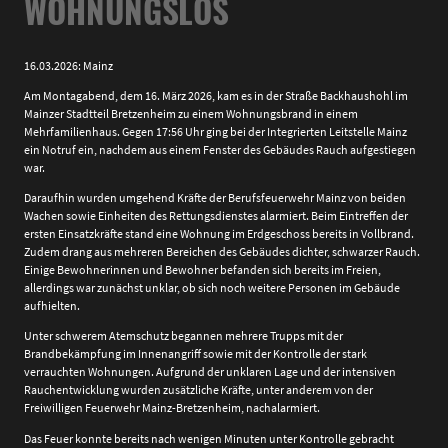
WOHNUNGSLOS
16.03.2026: Mainz
Am Montagabend, dem 16. März 2026, kam es in der Straße Backhaushohl im
Mainzer Stadtteil Bretzenheim zu einem Wohnungsbrand in einem
Mehrfamilienhaus. Gegen 17:56 Uhr ging bei der Integrierten Leitstelle Mainz
ein Notruf ein, nachdem aus einem Fenster des Gebäudes Rauch aufgestiegen
war.
Daraufhin wurden umgehend Kräfte der Berufsfeuerwehr Mainz von beiden
Wachen sowie Einheiten des Rettungsdienstes alarmiert. Beim Eintreffen der
ersten Einsatzkräfte stand eine Wohnung im Erdgeschoss bereits in Vollbrand.
Zudem drang aus mehreren Bereichen des Gebäudes dichter, schwarzer Rauch.
Einige Bewohnerinnen und Bewohner befanden sich bereits im Freien,
allerdings war zunächst unklar, ob sich noch weitere Personen im Gebäude
aufhielten.
Unter schwerem Atemschutz begannen mehrere Trupps mit der
Brandbekämpfung im Innenangriff sowie mit der Kontrolle der stark
verrauchten Wohnungen. Aufgrund der unklaren Lage und der intensiven
Rauchentwicklung wurden zusätzliche Kräfte, unter anderem von der
Freiwilligen Feuerwehr Mainz-Bretzenheim, nachalarmiert.
Das Feuer konnte bereits nach wenigen Minuten unter Kontrolle gebracht