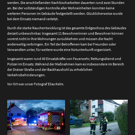
werden. Die anschließenden Nachlöscharbeiten dauerten rund zwei Stunden
an. Bei der vollständigen Kontrolle aller Wohneinheiten konnten keine
weiteren Personen im Gebäude festgestellt werden. Glücklicherweise wurde
bei dem Einsatz niemand verletzt.
Durch die starke Rauchentwicklung ist das gesamte Erdgeschoss des Gebäudes
derzeit unbewohnbar. Insgesamt 11 Bewohnerinnen und Bewohner können
vorerst nicht in ihre Wohnungen zurückkehren und müssen die Nacht
anderweitig verbringen. Ein Teil der Betroffenen kam bei Freunden oder
Verwandten unter, für weitere wurde eine Notunterkunft organisiert.
Insgesamt waren rund 40 Einsatzkräfte von Feuerwehr, Rettungsdienst und
Polizei im Einsatz. Während der Maßnahmen kam es insbesondere im Bereich
der Draiser Straße und der Backhaushohl zu erheblichen
Verkehrsbehinderungen.
Vor Ort war unser Fotograf Elias Kelm.