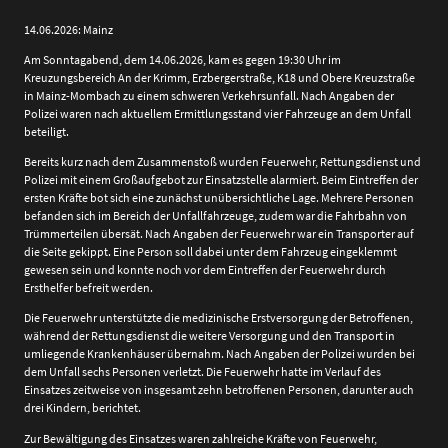
14.06.2026: Mainz
Am Sonntagabend, dem 14.06.2026, kam es gegen 19:30 Uhr im
Kreuzungsbereich An der Krimm, Erzbergerstraße, K18 und Obere Kreuzstraße
in Mainz-Mombach zu einem schweren Verkehrsunfall. Nach Angaben der
Polizei waren nach aktuellem Ermittlungsstand vier Fahrzeuge an dem Unfall
beteiligt.
Bereits kurz nach dem Zusammenstoß wurden Feuerwehr, Rettungsdienst und
Polizei mit einem Großaufgebot zur Einsatzstelle alarmiert. Beim Eintreffen der
ersten Kräfte bot sich eine zunächst unübersichtliche Lage. Mehrere Personen
befanden sich im Bereich der Unfallfahrzeuge, zudem war die Fahrbahn von
Trümmerteilen übersät. Nach Angaben der Feuerwehr war ein Transporter auf
die Seite gekippt. Eine Person soll dabei unter dem Fahrzeug eingeklemmt
gewesen sein und konnte noch vor dem Eintreffen der Feuerwehr durch
Ersthelfer befreit werden.
Die Feuerwehr unterstützte die medizinische Erstversorgung der Betroffenen,
während der Rettungsdienst die weitere Versorgung und den Transport in
umliegende Krankenhäuser übernahm. Nach Angaben der Polizei wurden bei
dem Unfall sechs Personen verletzt. Die Feuerwehr hatte im Verlauf des
Einsatzes zeitweise von insgesamt zehn betroffenen Personen, darunter auch
drei Kindern, berichtet.
Zur Bewältigung des Einsatzes waren zahlreiche Kräfte von Feuerwehr,