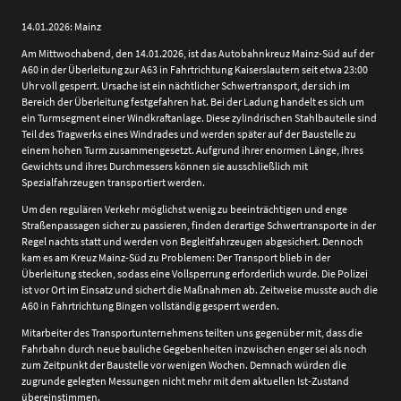
14.01.2026: Mainz
Am Mittwochabend, den 14.01.2026, ist das Autobahnkreuz Mainz-Süd auf der
A60 in der Überleitung zur A63 in Fahrtrichtung Kaiserslautern seit etwa 23:00
Uhr voll gesperrt. Ursache ist ein nächtlicher Schwertransport, der sich im
Bereich der Überleitung festgefahren hat. Bei der Ladung handelt es sich um
ein Turmsegment einer Windkraftanlage. Diese zylindrischen Stahlbauteile sind
Teil des Tragwerks eines Windrades und werden später auf der Baustelle zu
einem hohen Turm zusammengesetzt. Aufgrund ihrer enormen Länge, ihres
Gewichts und ihres Durchmessers können sie ausschließlich mit
Spezialfahrzeugen transportiert werden.
Um den regulären Verkehr möglichst wenig zu beeinträchtigen und enge
Straßenpassagen sicher zu passieren, finden derartige Schwertransporte in der
Regel nachts statt und werden von Begleitfahrzeugen abgesichert. Dennoch
kam es am Kreuz Mainz-Süd zu Problemen: Der Transport blieb in der
Überleitung stecken, sodass eine Vollsperrung erforderlich wurde. Die Polizei
ist vor Ort im Einsatz und sichert die Maßnahmen ab. Zeitweise musste auch die
A60 in Fahrtrichtung Bingen vollständig gesperrt werden.
Mitarbeiter des Transportunternehmens teilten uns gegenüber mit, dass die
Fahrbahn durch neue bauliche Gegebenheiten inzwischen enger sei als noch
zum Zeitpunkt der Baustelle vor wenigen Wochen. Demnach würden die
zugrunde gelegten Messungen nicht mehr mit dem aktuellen Ist-Zustand
übereinstimmen.