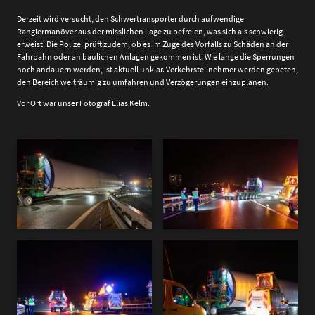
Derzeit wird versucht, den Schwertransporter durch aufwendige
Rangiermanöver aus der misslichen Lage zu befreien, was sich als schwierig
erweist. Die Polizei prüft zudem, ob es im Zuge des Vorfalls zu Schäden an der
Fahrbahn oder an baulichen Anlagen gekommen ist. Wie lange die Sperrungen
noch andauern werden, ist aktuell unklar. Verkehrsteilnehmer werden gebeten,
den Bereich weiträumig zu umfahren und Verzögerungen einzuplanen.
Vor Ort war unser Fotograf Elias Kelm.