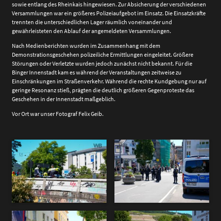
sowie entlang des Rheinkais hingewiesen. Zur Absicherung der verschiedenen
Versammlungen war ein größeres Polizeiaufgebot im Einsatz. Die Einsatzkräfte
trennten die unterschiedlichen Lager räumlich voneinander und
gewährleisteten den Ablauf der angemeldeten Versammlungen.
Nach Medienberichten wurden im Zusammenhang mit dem
Demonstrationsgeschehen polizeiliche Ermittlungen eingeleitet. Größere
Störungen oder Verletzte wurden jedoch zunächst nicht bekannt. Für die
Binger Innenstadt kam es während der Veranstaltungen zeitweise zu
Einschränkungen im Straßenverkehr. Während die rechte Kundgebung nur auf
geringe Resonanz stieß, prägten die deutlich größeren Gegenproteste das
Geschehen in der Innenstadt maßgeblich.
Vor Ort war unser Fotograf Felix Geib.