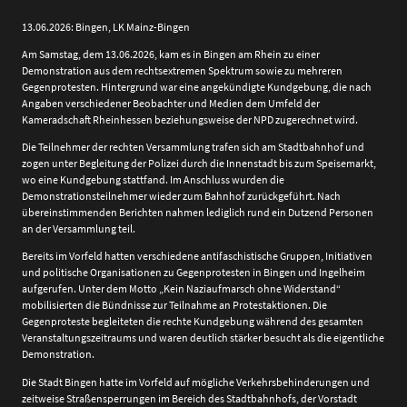
13.06.2026: Bingen, LK Mainz-Bingen
Am Samstag, dem 13.06.2026, kam es in Bingen am Rhein zu einer
Demonstration aus dem rechtsextremen Spektrum sowie zu mehreren
Gegenprotesten. Hintergrund war eine angekündigte Kundgebung, die nach
Angaben verschiedener Beobachter und Medien dem Umfeld der
Kameradschaft Rheinhessen beziehungsweise der NPD zugerechnet wird.
Die Teilnehmer der rechten Versammlung trafen sich am Stadtbahnhof und
zogen unter Begleitung der Polizei durch die Innenstadt bis zum Speisemarkt,
wo eine Kundgebung stattfand. Im Anschluss wurden die
Demonstrationsteilnehmer wieder zum Bahnhof zurückgeführt. Nach
übereinstimmenden Berichten nahmen lediglich rund ein Dutzend Personen
an der Versammlung teil.
Bereits im Vorfeld hatten verschiedene antifaschistische Gruppen, Initiativen
und politische Organisationen zu Gegenprotesten in Bingen und Ingelheim
aufgerufen. Unter dem Motto „Kein Naziaufmarsch ohne Widerstand“
mobilisierten die Bündnisse zur Teilnahme an Protestaktionen. Die
Gegenproteste begleiteten die rechte Kundgebung während des gesamten
Veranstaltungszeitraums und waren deutlich stärker besucht als die eigentliche
Demonstration.
Die Stadt Bingen hatte im Vorfeld auf mögliche Verkehrsbehinderungen und
zeitweise Straßensperrungen im Bereich des Stadtbahnhofs, der Vorstadt