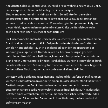
Am Dienstag, den 13. Januar 2026, wurde die Feuerwehr Mainz um 18:38 Uhr zu
einer ausgelösten Brandmeldeanlage in ein ehemaliges
Studierendenwohnheim in Mainz alarmiert. Beim Eintreffen der ersten
Einsatzkräfte hatten bereits mehrere Bewohner das Gebäude selbstständig
verlassen und berichteten von einer Verrauchung im Treppenraum. Aufgrund
dieser Meldungen wurden umgehend weitere Kräfte der Berufsfeuerwehr
sowie der Freiwilligen Feuerwehr nachalarmiert.
Die Einsatzkräfte konnten die Ursache der Rauchentwicklung schnell auf einen
Brand in einem Ladengeschäft im Erdgeschoss des Gebäudes zurückführen.
Von dort hatte sich der Rauch in den darüberliegenden Treppenraum der
Wohnungen ausgebreitet. Nachdem sich die Feuerwehr Zugang zu dem
betroffenen Geschäft verschafft hatte, konnte ein Trupp unter Atemschutz den
Brand rasch unter Kontrolle bringen. Parallel dazu wurden die Bewohner durch
Einsatzkräfte aus dem Gebäude geführt oder auf eine sichere Terrasse begleitet.
Der betroffene Fluchttreppenraum wurde anschließend belüftet.
Verletzt wurde bei dem Einsatz niemand. Während der laufenden Maßnahmen
wurden die betroffenen Anwohner in einem Bus der Mainzer Mobilität betreut.
Die Wohnungen des Gebäudes sind weiterhin bewohnbar. In diesem
Zusammenhang weist die Feuerwehr Mainz ausdrücklich darauf hin, dass das
Betreten eines verrauchten Treppenraums mit erheblicher Gefahr verbunden
ist. In solchen Fällen sollten Bewohner in ihrer Wohnung bleiben und auf sich
aufmerksam machen.