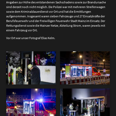
Angaben zur Höhe des entstandenen Sachschadens sowie zur Brandursache
sind derzeit noch nicht möglich. Die Polizei war mit mehreren Streifenwagen
sowie dem Kriminaldauerdienst vor Ort und hat die Ermittlungen
aufgenommen. Insgesamt waren sieben Fahrzeuge und 27 Einsatzkräfte der
Berufsfeuerwehr und der Freiwilligen Feuerwehr Stadt Mainz im Einsatz. Der
Rettungsdienst sowie die Mainzer Netze, Abteilung Strom, waren jeweils mit
einem Fahrzeug vor Ort.
Vor Ort war unser Fotograf Elias Kelm.