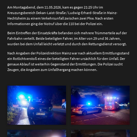
Am Montagabend, dem 11.05.2026, kam es gegen 21:25 Uhr im
Kreuzungsbereich Dekan-Laist-Straße / Ludwig-Erhard-Straße in Mainz-
Hechtsheim zu einem Verkehrsunfall zwischen zwei Pkw. Nach ersten
Informationen ging der Notruf über die 110 bei der Polizei ein.
Beim Eintreffen der Einsatzkräfte befanden sich mehrere Trümmerteile auf der
Fahrbahn verteilt. Beide beteiligten Fahrer, im Alter von 29 und 36 Jahren,
wurden bei dem Unfall leicht verletzt und durch den Rettungsdienst versorgt.
Nach Angaben der Polizeidirektion Mainz war nach aktuellem Ermittlungsstand
ein Rotlichtverstoß eines der beteiligten Fahrer ursächlich für den Unfall. Der
genaue Ablauf ist weiterhin Gegenstand der Ermittlungen. Die Polizei sucht
Zeugen, die Angaben zum Unfallhergang machen können.