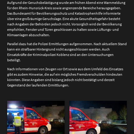
Aufgrund der Geruchsbelästigung wurde am frühen Abend eine Warnmeldung
für den Rhein-Hunsrück-Kreis sowie angrenzende Bereiche herausgegeben.
Das Bundesamt für Bevölkerungsschutz und Katastrophenhilfe informierte
über eine großräumige Geruchslage. Eine akute Gesundheitsgefahr besteht
nach Angaben der Behörden jedoch nicht. Vorsorglich wird der Bevölkerung
empfohlen, Fenster und Türen geschlossen zu halten sowie Lüftungs- und
Klimaanlagen abzuschalten.
Parallel dazu hat die Polizei Ermittlungen aufgenommen. Nach aktuellem Stand
kann ein strafbarer Hintergrund nicht ausgeschlossen werden. Auch
Einsatzkräfte der Kriminalpolizei Koblenz sind an den Untersuchungen
beteiligt.
Nach Informationen von Zeugen vor Ort sowie aus dem Umfeld des Einsatzes
gibt es zudem Hinweise, die auf ein mögliches Fremdverschulden hindeuten
könnten. Diese Angaben sind bislang jedoch nicht bestätigt und derzeit
Gegenstand der laufenden Ermittlungen.