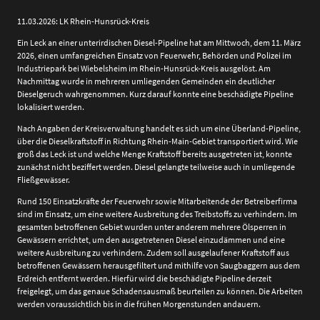
11.03.2026: LK Rhein-Hunsrück-Kreis
Ein Leck an einer unterirdischen Diesel-Pipeline hat am Mittwoch, dem 11. März
2026, einen umfangreichen Einsatz von Feuerwehr, Behörden und Polizei im
Industriepark bei Wiebelsheim im Rhein-Hunsrück-Kreis ausgelöst. Am
Nachmittag wurde in mehreren umliegenden Gemeinden ein deutlicher
Dieselgeruch wahrgenommen. Kurz darauf konnte eine beschädigte Pipeline
lokalisiert werden.
Nach Angaben der Kreisverwaltung handelt es sich um eine Überland-Pipeline,
über die Dieselkraftstoff in Richtung Rhein-Main-Gebiet transportiert wird. Wie
groß das Leck ist und welche Menge Kraftstoff bereits ausgetreten ist, konnte
zunächst nicht beziffert werden. Diesel gelangte teilweise auch in umliegende
Fließgewässer.
Rund 150 Einsatzkräfte der Feuerwehr sowie Mitarbeitende der Betreiberfirma
sind im Einsatz, um eine weitere Ausbreitung des Treibstoffs zu verhindern. Im
gesamten betroffenen Gebiet wurden unter anderem mehrere Ölsperren in
Gewässern errichtet, um den ausgetretenen Diesel einzudämmen und eine
weitere Ausbreitung zu verhindern. Zudem soll ausgelaufener Kraftstoff aus
betroffenen Gewässern herausgefiltert und mithilfe von Saugbaggern aus dem
Erdreich entfernt werden. Hierfür wird die beschädigte Pipeline derzeit
freigelegt, um das genaue Schadensausmaß beurteilen zu können. Die Arbeiten
werden voraussichtlich bis in die frühen Morgenstunden andauern.