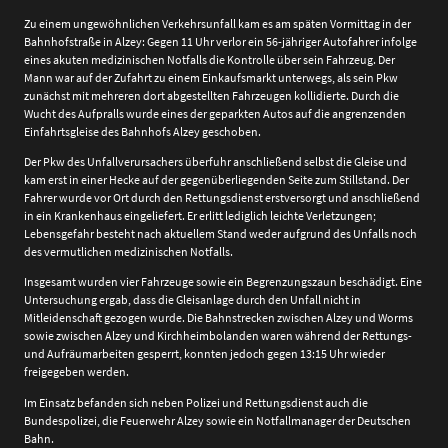
Zu einem ungewöhnlichen Verkehrsunfall kam es am späten Vormittag in der
Bahnhofstraße in Alzey: Gegen 11 Uhr verlor ein 56-jähriger Autofahrer infolge
eines akuten medizinischen Notfalls die Kontrolle über sein Fahrzeug. Der
Mann war auf der Zufahrt zu einem Einkaufsmarkt unterwegs, als sein Pkw
zunächst mit mehreren dort abgestellten Fahrzeugen kollidierte. Durch die
Wucht des Aufpralls wurde eines der geparkten Autos auf die angrenzenden
Einfahrtsgleise des Bahnhofs Alzey geschoben.
Der Pkw des Unfallverursachers überfuhr anschließend selbst die Gleise und
kam erst in einer Hecke auf der gegenüberliegenden Seite zum Stillstand. Der
Fahrer wurde vor Ort durch den Rettungsdienst erstversorgt und anschließend
in ein Krankenhaus eingeliefert. Er erlitt lediglich leichte Verletzungen;
Lebensgefahr besteht nach aktuellem Stand weder aufgrund des Unfalls noch
des vermutlichen medizinischen Notfalls.
Insgesamt wurden vier Fahrzeuge sowie ein Begrenzungszaun beschädigt. Eine
Untersuchung ergab, dass die Gleisanlage durch den Unfall nicht in
Mitleidenschaft gezogen wurde. Die Bahnstrecken zwischen Alzey und Worms
sowie zwischen Alzey und Kirchheimbolanden waren während der Rettungs-
und Aufräumarbeiten gesperrt, konnten jedoch gegen 13:15 Uhr wieder
freigegeben werden.
Im Einsatz befanden sich neben Polizei und Rettungsdienst auch die
Bundespolizei, die Feuerwehr Alzey sowie ein Notfallmanager der Deutschen
Bahn.