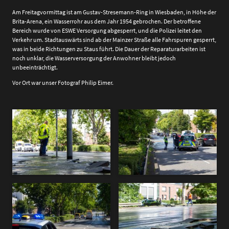
Am Freitagvormittag ist am Gustav-Stresemann-Ring in Wiesbaden, in Höhe der
Brita-Arena, ein Wasserrohr aus dem Jahr 1954 gebrochen. Der betroffene
Bereich wurde von ESWE Versorgung abgesperrt, und die Polizei leitet den
Verkehr um. Stadtauswärts sind ab der Mainzer Straße alle Fahrspuren gesperrt,
was in beide Richtungen zu Staus führt. Die Dauer der Reparaturarbeiten ist
noch unklar, die Wasserversorgung der Anwohner bleibt jedoch
unbeeinträchtigt.
Vor Ort war unser Fotograf Philip Eimer.