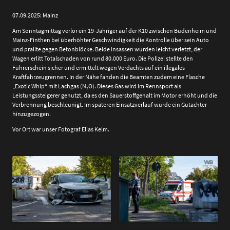
07.09.2025: Mainz
Am Sonntagmittag verlor ein 19-Jähriger auf der K10 zwischen Budenheim und
Mainz-Finthen bei überhöhter Geschwindigkeit die Kontrolle über sein Auto
und prallte gegen Betonblöcke. Beide Insassen wurden leicht verletzt, der
Wagen erlitt Totalschaden von rund 80.000 Euro. Die Polizei stellte den
Führerschein sicher und ermittelt wegen Verdachts auf ein illegales
Kraftfahrzeugrennen. In der Nähe fanden die Beamten zudem eine Flasche
„Exotic Whip“ mit Lachgas (N₂O). Dieses Gas wird im Rennsport als
Leistungssteigerer genutzt, da es den Sauerstoffgehalt im Motor erhöht und die
Verbrennung beschleunigt. Im späteren Einsatzverlauf wurde ein Gutachter
hinzugezogen.
Vor Ort war unser Fotograf Elias Kelm.