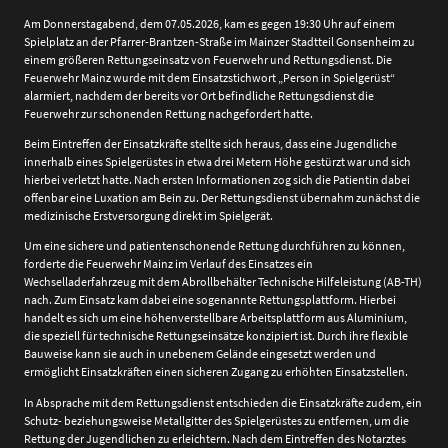
Am Donnerstagabend, dem 07.05.2026, kam es gegen 19:30 Uhr auf einem
Spielplatz an der Pfarrer-Brantzen-Straße im Mainzer Stadtteil Gonsenheim zu
einem größeren Rettungseinsatz von Feuerwehr und Rettungsdienst. Die
Feuerwehr Mainz wurde mit dem Einsatzstichwort „Person in Spielgerüst“
alarmiert, nachdem der bereits vor Ort befindliche Rettungsdienst die
Feuerwehr zur schonenden Rettung nachgefordert hatte.
Beim Eintreffen der Einsatzkräfte stellte sich heraus, dass eine Jugendliche
innerhalb eines Spielgerüstes in etwa drei Metern Höhe gestürzt war und sich
hierbei verletzt hatte. Nach ersten Informationen zog sich die Patientin dabei
offenbar eine Luxation am Bein zu. Der Rettungsdienst übernahm zunächst die
medizinische Erstversorgung direkt im Spielgerät.
Um eine sichere und patientenschonende Rettung durchführen zu können,
forderte die Feuerwehr Mainz im Verlauf des Einsatzes ein
Wechselladerfahrzeug mit dem Abrollbehälter Technische Hilfeleistung (AB-TH)
nach. Zum Einsatz kam dabei eine sogenannte Rettungsplattform. Hierbei
handelt es sich um eine höhenverstellbare Arbeitsplattform aus Aluminium,
die speziell für technische Rettungseinsätze konzipiert ist. Durch ihre flexible
Bauweise kann sie auch in unebenem Gelände eingesetzt werden und
ermöglicht Einsatzkräften einen sicheren Zugang zu erhöhten Einsatzstellen.
In Absprache mit dem Rettungsdienst entschieden die Einsatzkräfte zudem, ein
Schutz- beziehungsweise Metallgitter des Spielgerüstes zu entfernen, um die
Rettung der Jugendlichen zu erleichtern. Nach dem Eintreffen des Notarztes