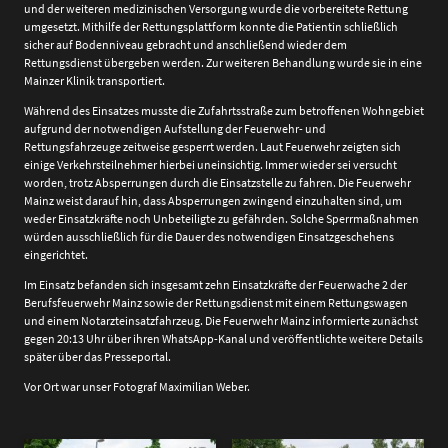
und der weiteren medizinischen Versorgung wurde die vorbereitete Rettung
umgesetzt. Mithilfe der Rettungsplattform konnte die Patientin schließlich
sicher auf Bodenniveau gebracht und anschließend wieder dem
Rettungsdienst übergeben werden. Zur weiteren Behandlung wurde sie in eine
Mainzer Klinik transportiert.
Während des Einsatzes musste die Zufahrtsstraße zum betroffenen Wohngebiet
aufgrund der notwendigen Aufstellung der Feuerwehr- und
Rettungsfahrzeuge zeitweise gesperrt werden. Laut Feuerwehr zeigten sich
einige Verkehrsteilnehmer hierbei uneinsichtig. Immer wieder sei versucht
worden, trotz Absperrungen durch die Einsatzstelle zu fahren. Die Feuerwehr
Mainz weist darauf hin, dass Absperrungen zwingend einzuhalten sind, um
weder Einsatzkräfte noch Unbeteiligte zu gefährden. Solche Sperrmaßnahmen
würden ausschließlich für die Dauer des notwendigen Einsatzgeschehens
eingerichtet.
Im Einsatz befanden sich insgesamt zehn Einsatzkräfte der Feuerwache 2 der
Berufsfeuerwehr Mainz sowie der Rettungsdienst mit einem Rettungswagen
und einem Notarzteinsatzfahrzeug. Die Feuerwehr Mainz informierte zunächst
gegen 20:13 Uhr über ihren WhatsApp-Kanal und veröffentlichte weitere Details
später über das Presseportal.
Vor Ort war unser Fotograf Maximilian Weber.