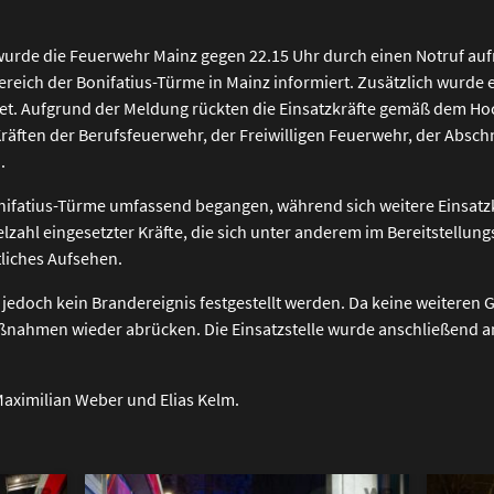
 wurde die Feuerwehr Mainz gegen 22.15 Uhr durch einen Notruf a
eich der Bonifatius-Türme in Mainz informiert. Zusätzlich wurde e
et. Aufgrund der Meldung rückten die Einsatzkräfte gemäß dem H
äften der Berufsfeuerwehr, der Freiwilligen Feuerwehr, der Abschn
.
nifatius-Türme umfassend begangen, während sich weitere Einsatzkr
ielzahl eingesetzter Kräfte, die sich unter anderem im Bereitstel
tliches Aufsehen.
edoch kein Brandereignis festgestellt werden. Da keine weiteren 
Maßnahmen wieder abrücken. Die Einsatzstelle wurde anschließend
aximilian Weber und Elias Kelm.