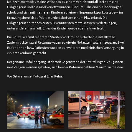
Mainzer Oberstadt / Mainz-Weisenau zu einem Verkehrsunfall, bei dem eine
Fußgängerin und ein Kind verletzt wurden. Eine Frau, die einen Kinderwagen
schob und sich mit mehreren Kindern auf einem Supermarktparkplatz bzw. im
Kreuzungsbereich aufhielt, wurde dabei von einem Pkw erfasst. Die
Fußgängerin erlitt nach ersten Erkenntnissen mittelschwere Verletzungen,
unter anderem am Fuß. Eines der Kinder wurde ebenfalls verletzt.
Die Polizei war mit mehreren Streifen vor Ort und sicherte die Unfallstelle.
Zudem rückten zwei Rettungswagen sowie ein Notarzteinsatzfahrzeug an. Zwei
Patientinnen bzw. Patienten wurden zur weiteren medizinischen Versorgung in
ein Krankenhaus gebracht.
Der genaue Unfallhergang ist derzeit Gegenstand der Ermittlungen. Zeuginnen
und Zeugen werden gebeten, sich bei der Polizeiinspektion Mainz 1 zu melden.
Vor Ort war unser Fotograf Elias Kelm.