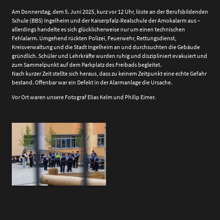
Am Donnerstag, dem 5. Juni 2025, kurz vor 12 Uhr, löste an der Berufsbildenden
Schule (BBS) Ingelheim und der Kaiserpfalz‑Realschule der Amokalarm aus –
allerdings handelte es sich glücklicherweise nur um einen technischen
Fehlalarm. Umgehend rückten Polizei, Feuerwehr, Rettungsdienst,
Kreisverwaltung und die Stadt Ingelheim an und durchsuchten die Gebäude
gründlich. Schüler und Lehrkräfte wurden ruhig und diszipliniert evakuiert und
zum Sammelpunkt auf dem Parkplatz des Freibads begleitet.
Nach kurzer Zeit stellte sich heraus, dass zu keinem Zeitpunkt eine echte Gefahr
bestand. Offenbar war ein Defekt in der Alarmanlage die Ursache.
Vor Ort waren unsere Fotograf Elias Kelm und Philip Eimer.