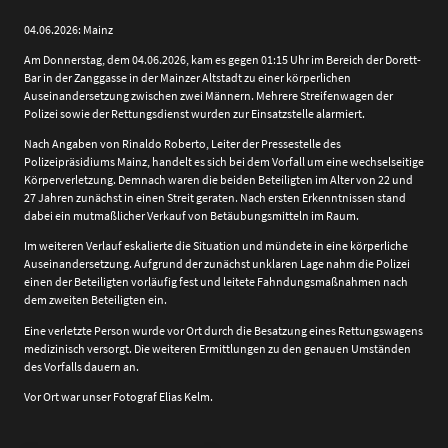
04.06.2026: Mainz
Am Donnerstag, dem 04.06.2026, kam es gegen 01:15 Uhr im Bereich der Dorett-
Bar in der Zanggasse in der Mainzer Altstadt zu einer körperlichen
Auseinandersetzung zwischen zwei Männern. Mehrere Streifenwagen der
Polizei sowie der Rettungsdienst wurden zur Einsatzstelle alarmiert.
Nach Angaben von Rinaldo Roberto, Leiter der Pressestelle des
Polizeipräsidiums Mainz, handelt es sich bei dem Vorfall um eine wechselseitige
Körperverletzung. Demnach waren die beiden Beteiligten im Alter von 22 und
27 Jahren zunächst in einen Streit geraten. Nach ersten Erkenntnissen stand
dabei ein mutmaßlicher Verkauf von Betäubungsmitteln im Raum.
Im weiteren Verlauf eskalierte die Situation und mündete in eine körperliche
Auseinandersetzung. Aufgrund der zunächst unklaren Lage nahm die Polizei
einen der Beteiligten vorläufig fest und leitete Fahndungsmaßnahmen nach
dem zweiten Beteiligten ein.
Eine verletzte Person wurde vor Ort durch die Besatzung eines Rettungswagens
medizinisch versorgt. Die weiteren Ermittlungen zu den genauen Umständen
des Vorfalls dauern an.
Vor Ort war unser Fotograf Elias Kelm.