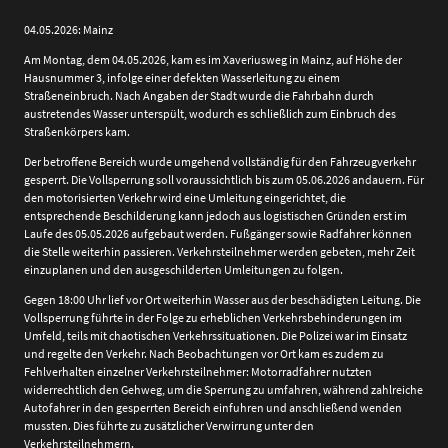
04.05.2026: Mainz
Am Montag, dem 04.05.2026, kam es im Xaveriusweg in
Mainz
, auf Höhe der
Hausnummer 3, infolge einer defekten Wasserleitung zu einem
Straßeneinbruch. Nach Angaben der Stadt wurde die Fahrbahn durch
austretendes Wasser unterspült, wodurch es schließlich zum Einbruch des
Straßenkörpers kam.
Der betroffene Bereich wurde umgehend vollständig für den Fahrzeugverkehr
gesperrt. Die Vollsperrung soll voraussichtlich bis zum 05.06.2026 andauern. Für
den motorisierten Verkehr wird eine Umleitung eingerichtet, die
entsprechende Beschilderung kann jedoch aus logistischen Gründen erst im
Laufe des 05.05.2026 aufgebaut werden. Fußgänger sowie Radfahrer können
die Stelle weiterhin passieren. Verkehrsteilnehmer werden gebeten, mehr Zeit
einzuplanen und den ausgeschilderten Umleitungen zu folgen.
Gegen 18:00 Uhr lief vor Ort weiterhin Wasser aus der beschädigten Leitung. Die
Vollsperrung führte in der Folge zu erheblichen Verkehrsbehinderungen im
Umfeld, teils mit chaotischen Verkehrssituationen. Die Polizei war im Einsatz
und regelte den Verkehr. Nach Beobachtungen vor Ort kam es zudem zu
Fehlverhalten einzelner Verkehrsteilnehmer: Motorradfahrer nutzten
widerrechtlich den Gehweg, um die Sperrung zu umfahren, während zahlreiche
Autofahrer in den gesperrten Bereich einfuhren und anschließend wenden
mussten. Dies führte zu zusätzlicher Verwirrung unter den
Verkehrsteilnehmern.