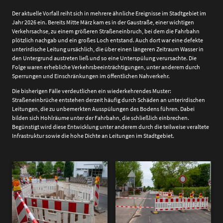
Der aktuelle Vorfall reiht sich in mehrere ähnliche Ereignisse im Stadtgebiet im
Jahr 2026 ein. Bereits Mitte März kam es in der Gaustraße, einer wichtigen
Verkehrsachse, zu einem größeren Straßeneinbruch, bei dem die Fahrbahn
plötzlich nachgab und ein großes Loch entstand. Auch dort war eine defekte
unterirdische Leitung ursächlich, die über einen längeren Zeitraum Wasser in
den Untergrund austreten ließ und so eine Unterspülung verursachte. Die
Folge waren erhebliche Verkehrsbeeinträchtigungen, unter anderem durch
Sperrungen und Einschränkungen im öffentlichen Nahverkehr.
Die bisherigen Fälle verdeutlichen ein wiederkehrendes Muster:
Straßeneinbrüche entstehen derzeit häufig durch Schäden an unterirdischen
Leitungen, die zu unbemerkten Ausspülungen des Bodens führen. Dabei
bilden sich Hohlräume unter der Fahrbahn, die schließlich einbrechen.
Begünstigt wird diese Entwicklung unter anderem durch die teilweise veraltete
Infrastruktur sowie die hohe Dichte an Leitungen im Stadtgebiet.