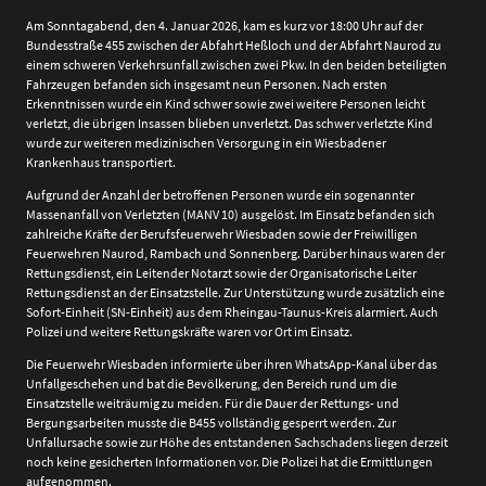
Am Sonntagabend, den 4. Januar 2026, kam es kurz vor 18:00 Uhr auf der
Bundesstraße 455 zwischen der Abfahrt Heßloch und der Abfahrt Naurod zu
einem schweren Verkehrsunfall zwischen zwei Pkw. In den beiden beteiligten
Fahrzeugen befanden sich insgesamt neun Personen. Nach ersten
Erkenntnissen wurde ein Kind schwer sowie zwei weitere Personen leicht
verletzt, die übrigen Insassen blieben unverletzt. Das schwer verletzte Kind
wurde zur weiteren medizinischen Versorgung in ein Wiesbadener
Krankenhaus transportiert.
Aufgrund der Anzahl der betroffenen Personen wurde ein sogenannter
Massenanfall von Verletzten (MANV 10) ausgelöst. Im Einsatz befanden sich
zahlreiche Kräfte der Berufsfeuerwehr Wiesbaden sowie der Freiwilligen
Feuerwehren Naurod, Rambach und Sonnenberg. Darüber hinaus waren der
Rettungsdienst, ein Leitender Notarzt sowie der Organisatorische Leiter
Rettungsdienst an der Einsatzstelle. Zur Unterstützung wurde zusätzlich eine
Sofort-Einheit (SN-Einheit) aus dem Rheingau-Taunus-Kreis alarmiert. Auch
Polizei und weitere Rettungskräfte waren vor Ort im Einsatz.
Die Feuerwehr Wiesbaden informierte über ihren WhatsApp-Kanal über das
Unfallgeschehen und bat die Bevölkerung, den Bereich rund um die
Einsatzstelle weiträumig zu meiden. Für die Dauer der Rettungs- und
Bergungsarbeiten musste die B455 vollständig gesperrt werden. Zur
Unfallursache sowie zur Höhe des entstandenen Sachschadens liegen derzeit
noch keine gesicherten Informationen vor. Die Polizei hat die Ermittlungen
aufgenommen.