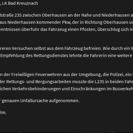
e, LK Bad Kreuznach
dstraße 235 zwischen Oberhausen an der Nahe und Niederhausen a
n aus Niederhausen kommender Pkw, der in Richtung Oberhausen un
enntnissen überfuhr das Fahrzeug einen Pfosten, überschlug sich in
reren Versuchen selbst aus dem Fahrzeug befreien. Wie durch ein 
her Empfehlung des Rettungsdienstes lehnte die Fahrerin eine weite
n der Freiwilligen Feuerwehren aus der Umgebung, die Polizei, ei
r Rettungs- und Bergungsarbeiten musste die L235 in beiden Fahrt
lichen Verkehrsbehinderungen und Einschränkungen im Busverkeh
 zur genauen Unfallursache aufgenommen.
elm.