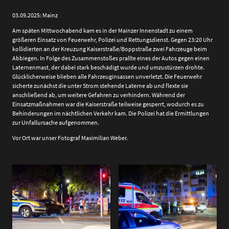
03.09.2025: Mainz
Am späten Mittwochabend kam es in der Mainzer Innenstadt zu einem
größeren Einsatz von Feuerwehr, Polizei und Rettungsdienst. Gegen 23:20 Uhr
kollidierten an der Kreuzung Kaiserstraße/Boppstraße zwei Fahrzeuge beim
Abbiegen. In Folge des Zusammenstoßes prallte eines der Autos gegen einen
Laternenmast, der dabei stark beschädigt wurde und umzustürzen drohte.
Glücklicherweise blieben alle Fahrzeuginsassen unverletzt. Die Feuerwehr
sicherte zunächst die unter Strom stehende Laterne ab und flexte sie
anschließend ab, um weitere Gefahren zu verhindern. Während der
Einsatzmaßnahmen war die Kaiserstraße teilweise gesperrt, wodurch es zu
Behinderungen im nächtlichen Verkehr kam. Die Polizei hat die Ermittlungen
zur Unfallursache aufgenommen.
Vor Ort war unser Fotograf Maximilian Weber.