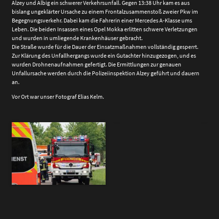
Alzey und Albig ein schwerer Verkehrsunfall. Gegen 13:38 Uhr kam es aus
bislang ungeklärter Ursache zu einem Frontalzusammenstoß zweier Pkw im
Begegnungsverkehr. Dabei kam die Fahrerin einer Mercedes A-Klasse ums
Leben. Die beiden Insassen eines Opel Mokka erlitten schwere Verletzungen
und wurden in umliegende Krankenhäuser gebracht.
Die Straße wurde für die Dauer der Einsatzmaßnahmen vollständig gesperrt.
Zur Klärung des Unfallhergangs wurde ein Gutachter hinzugezogen, und es
wurden Drohnenaufnahmen gefertigt. Die Ermittlungen zur genauen
Unfallursache werden durch die Polizeiinspektion Alzey geführt und dauern
an.
Vor Ort war unser Fotograf Elias Kelm.