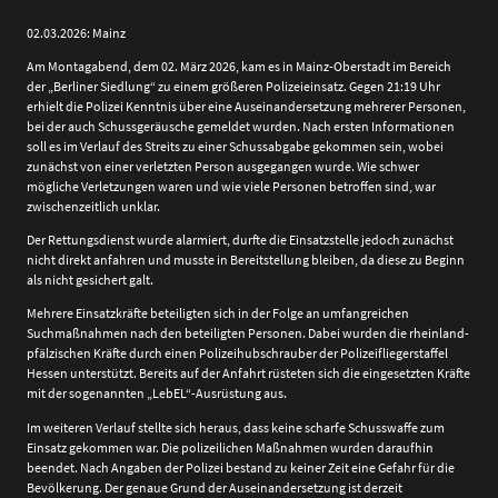
02.03.2026: Mainz
Am Montagabend, dem 02. März 2026, kam es in Mainz-Oberstadt im Bereich
der „Berliner Siedlung“ zu einem größeren Polizeieinsatz. Gegen 21:19 Uhr
erhielt die Polizei Kenntnis über eine Auseinandersetzung mehrerer Personen,
bei der auch Schussgeräusche gemeldet wurden. Nach ersten Informationen
soll es im Verlauf des Streits zu einer Schussabgabe gekommen sein, wobei
zunächst von einer verletzten Person ausgegangen wurde. Wie schwer
mögliche Verletzungen waren und wie viele Personen betroffen sind, war
zwischenzeitlich unklar.
Der Rettungsdienst wurde alarmiert, durfte die Einsatzstelle jedoch zunächst
nicht direkt anfahren und musste in Bereitstellung bleiben, da diese zu Beginn
als nicht gesichert galt.
Mehrere Einsatzkräfte beteiligten sich in der Folge an umfangreichen
Suchmaßnahmen nach den beteiligten Personen. Dabei wurden die rheinland-
pfälzischen Kräfte durch einen Polizeihubschrauber der Polizeifliegerstaffel
Hessen unterstützt. Bereits auf der Anfahrt rüsteten sich die eingesetzten Kräfte
mit der sogenannten „LebEL“-Ausrüstung aus.
Im weiteren Verlauf stellte sich heraus, dass keine scharfe Schusswaffe zum
Einsatz gekommen war. Die polizeilichen Maßnahmen wurden daraufhin
beendet. Nach Angaben der Polizei bestand zu keiner Zeit eine Gefahr für die
Bevölkerung. Der genaue Grund der Auseinandersetzung ist derzeit