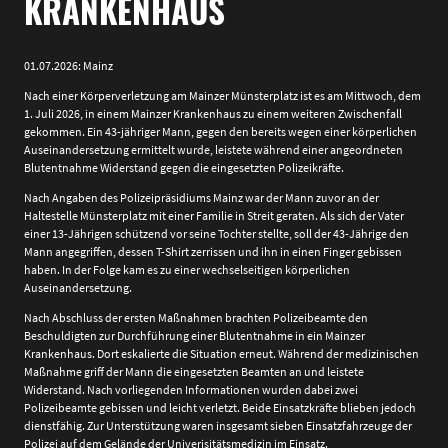
RANKENHAUS
01.07.2026: Mainz
Nach einer Körperverletzung am Mainzer Münsterplatz ist es am Mittwoch, dem
1. Juli 2026, in einem Mainzer Krankenhaus zu einem weiteren Zwischenfall
gekommen. Ein 43-jähriger Mann, gegen den bereits wegen einer körperlichen
Auseinandersetzung ermittelt wurde, leistete während einer angeordneten
Blutentnahme Widerstand gegen die eingesetzten Polizeikräfte.
Nach Angaben des Polizeipräsidiums Mainz war der Mann zuvor an der
Haltestelle Münsterplatz mit einer Familie in Streit geraten. Als sich der Vater
einer 13-Jährigen schützend vor seine Tochter stellte, soll der 43-Jährige den
Mann angegriffen, dessen T-Shirt zerrissen und ihn in einen Finger gebissen
haben. In der Folge kam es zu einer wechselseitigen körperlichen
Auseinandersetzung.
Nach Abschluss der ersten Maßnahmen brachten Polizeibeamte den
Beschuldigten zur Durchführung einer Blutentnahme in ein Mainzer
Krankenhaus. Dort eskalierte die Situation erneut. Während der medizinischen
Maßnahme griff der Mann die eingesetzten Beamten an und leistete
Widerstand. Nach vorliegenden Informationen wurden dabei zwei
Polizeibeamte gebissen und leicht verletzt. Beide Einsatzkräfte blieben jedoch
dienstfähig. Zur Unterstützung waren insgesamt sieben Einsatzfahrzeuge der
Polizei auf dem Gelände der Univerisitätsmedizin im Einsatz.