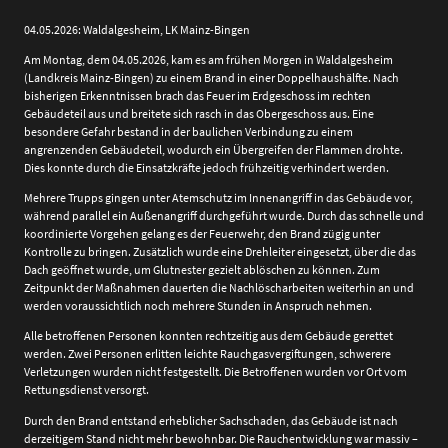
04.05.2026: Waldalgesheim, LK Mainz-Bingen
Am Montag, dem 04.05.2026, kam es am frühen Morgen in Waldalgesheim
(Landkreis Mainz-Bingen) zu einem Brand in einer Doppelhaushälfte. Nach
bisherigen Erkenntnissen brach das Feuer im Erdgeschoss im rechten
Gebäudeteil aus und breitete sich rasch in das Obergeschoss aus. Eine
besondere Gefahr bestand in der baulichen Verbindung zu einem
angrenzenden Gebäudeteil, wodurch ein Übergreifen der Flammen drohte.
Dies konnte durch die Einsatzkräfte jedoch frühzeitig verhindert werden.
Mehrere Trupps gingen unter Atemschutz im Innenangriff in das Gebäude vor,
während parallel ein Außenangriff durchgeführt wurde. Durch das schnelle und
koordinierte Vorgehen gelang es der Feuerwehr, den Brand zügig unter
Kontrolle zu bringen. Zusätzlich wurde eine Drehleiter eingesetzt, über die das
Dach geöffnet wurde, um Glutnester gezielt ablöschen zu können. Zum
Zeitpunkt der Maßnahmen dauerten die Nachlöscharbeiten weiterhin an und
werden voraussichtlich noch mehrere Stunden in Anspruch nehmen.
Alle betroffenen Personen konnten rechtzeitig aus dem Gebäude gerettet
werden. Zwei Personen erlitten leichte Rauchgasvergiftungen, schwerere
Verletzungen wurden nicht festgestellt. Die Betroffenen wurden vor Ort vom
Rettungsdienst versorgt.
Durch den Brand entstand erheblicher Sachschaden, das Gebäude ist nach
derzeitigem Stand nicht mehr bewohnbar. Die Rauchentwicklung war massiv –