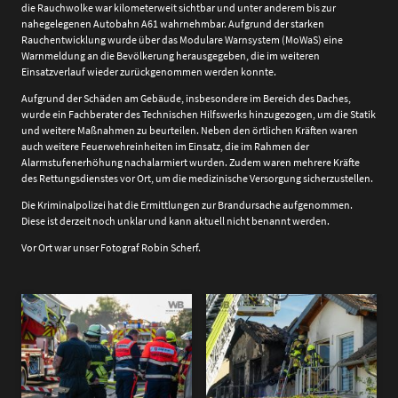
die Rauchwolke war kilometerweit sichtbar und unter anderem bis zur
nahegelegenen Autobahn A61 wahrnehmbar. Aufgrund der starken
Rauchentwicklung wurde über das Modulare Warnsystem (MoWaS) eine
Warnmeldung an die Bevölkerung herausgegeben, die im weiteren
Einsatzverlauf wieder zurückgenommen werden konnte.
Aufgrund der Schäden am Gebäude, insbesondere im Bereich des Daches,
wurde ein Fachberater des Technischen Hilfswerks hinzugezogen, um die Statik
und weitere Maßnahmen zu beurteilen. Neben den örtlichen Kräften waren
auch weitere Feuerwehreinheiten im Einsatz, die im Rahmen der
Alarmstufenerhöhung nachalarmiert wurden. Zudem waren mehrere Kräfte
des Rettungsdienstes vor Ort, um die medizinische Versorgung sicherzustellen.
Die Kriminalpolizei hat die Ermittlungen zur Brandursache aufgenommen.
Diese ist derzeit noch unklar und kann aktuell nicht benannt werden.
Vor Ort war unser Fotograf Robin Scherf.